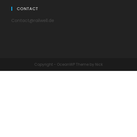
CONTACT
Contact@railwell.de
Copyright - OceanWP Theme by Nick